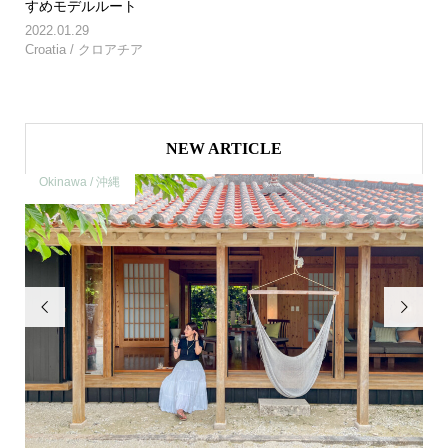
すめモデルルート
2022.01.29
Croatia / クロアチア
NEW ARTICLE
Okinawa / 沖縄
O

