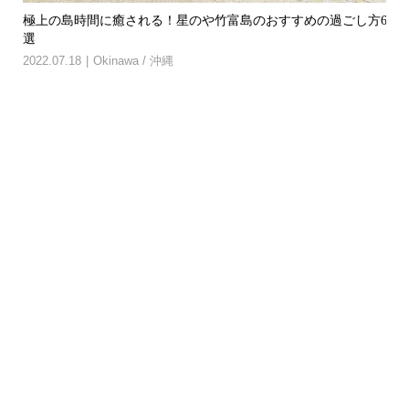
や竹
極上の島時間に癒される！星のや竹富島のおすすめの過ごし方6
【
選
付き.
2022.07.18
Okinawa / 沖縄
202