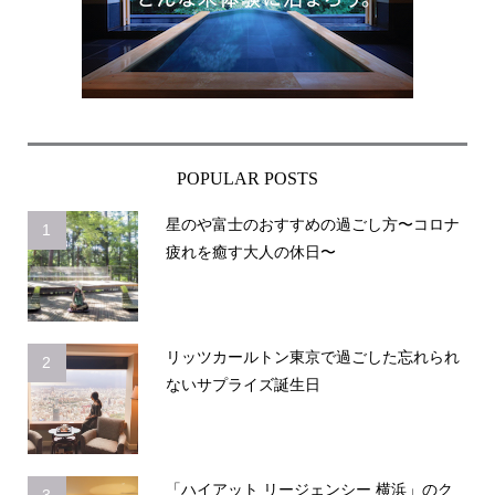
POPULAR POSTS
星のや富士のおすすめの過ごし方〜コロナ
1
疲れを癒す大人の休日〜
リッツカールトン東京で過ごした忘れられ
2
ないサプライズ誕生日
「ハイアット リージェンシー 横浜」のク
3