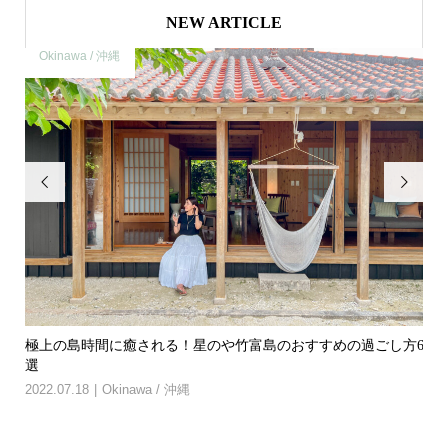
NEW ARTICLE
Okinawa / 沖縄
O


や竹
極上の島時間に癒される！星のや竹富島のおすすめの過ごし方6
【
選
付き.
2022.07.18
Okinawa / 沖縄
202