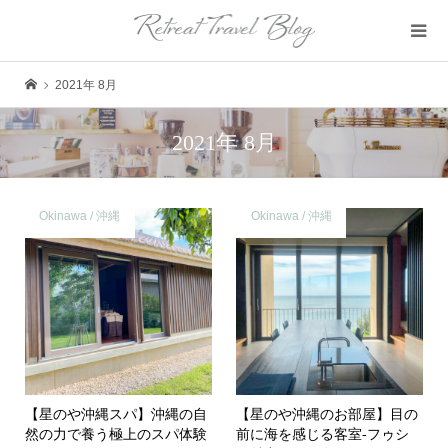
2021年 8月
2021年 8月
Okinawa / 沖縄
Okinawa / 沖縄
【星のや沖縄スパ】沖縄の自
【星のや沖縄のお部屋】目の
然の力で養う極上のスパ体験
前に海を感じる客室-フゥシ