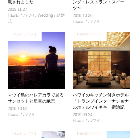
載されました
ング・レストラン・スイー
ツ〜
2019.11.27
Hawaii / ハワイ
,
Wedding / 結婚
2019.10.30
式
Hawaii / ハワイ
Hawaii / ハワイ
Hawaii / ハワイ
マウイ島のハレアカラで見る
ハワイのキッチン付きホテル
サンセットと星空の絶景
「トランプインターナショナ
ルホテルワイキキ」宿泊記
2019.10.09
Hawaii / ハワイ
2019.09.24
Hawaii / ハワイ
Hawaii / ハワイ
Hawaii / ハワイ