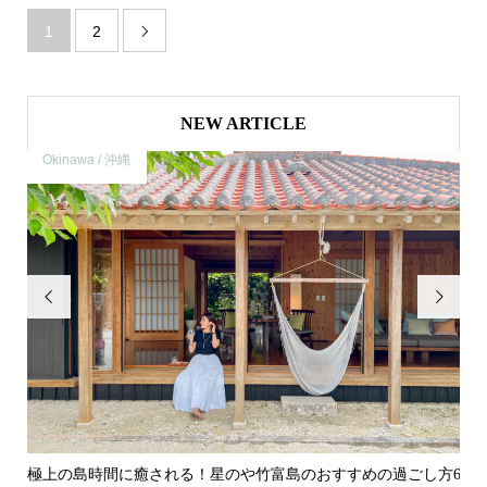
1
2

NEW ARTICLE
Okinawa / 沖縄
O


や竹
極上の島時間に癒される！星のや竹富島のおすすめの過ごし方6
【