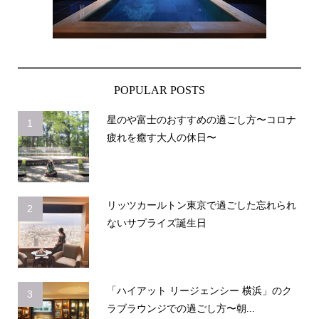
POPULAR POSTS
星のや富士のおすすめの過ごし方〜コロナ
1
疲れを癒す大人の休日〜
リッツカールトン東京で過ごした忘れられ
2
ないサプライズ誕生日
「ハイアット リージェンシー 横浜」のク
3
ラブラウンジでの過ごし方〜朝...