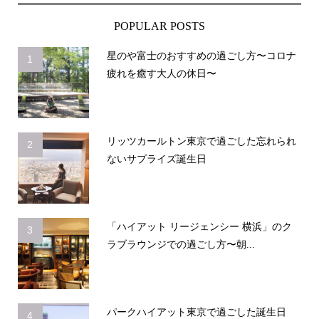
POPULAR POSTS
星のや富士のおすすめの過ごし方〜コロナ
1
疲れを癒す大人の休日〜
リッツカールトン東京で過ごした忘れられ
2
ないサプライズ誕生日
「ハイアット リージェンシー 横浜」のク
3
ラブラウンジでの過ごし方〜朝...
パークハイアット東京で過ごした誕生日
4