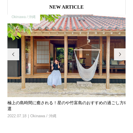
NEW ARTICLE
Okinawa / 沖縄
O


や竹
極上の島時間に癒される！星のや竹富島のおすすめの過ごし方6
【
選
付き.
2022.07.18
Okinawa / 沖縄
202