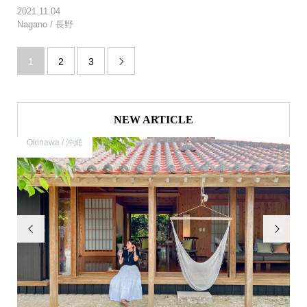
2021.11.04
Nagano / 長野
1
2
3

NEW ARTICLE
Okinawa / 沖縄
O

