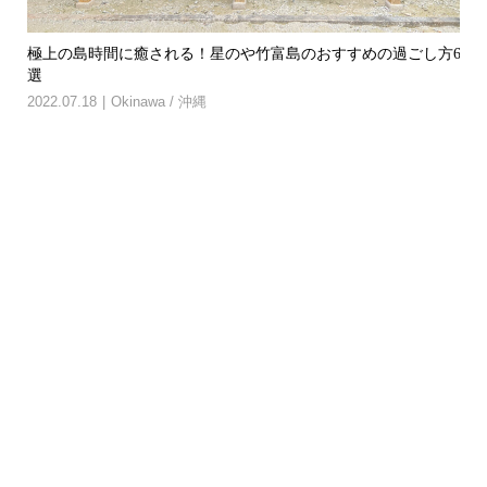
や竹
極上の島時間に癒される！星のや竹富島のおすすめの過ごし方6
【
選
付き.
2022.07.18
Okinawa / 沖縄
202