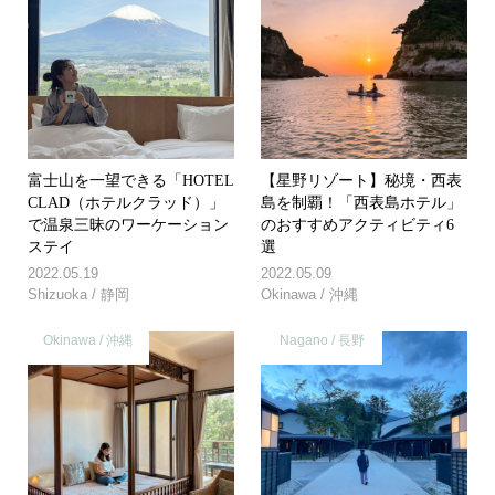
富士山を一望できる「HOTEL
【星野リゾート】秘境・西表
CLAD（ホテルクラッド）」
島を制覇！「西表島ホテル」
で温泉三昧のワーケーション
のおすすめアクティビティ6
ステイ
選
2022.05.19
2022.05.09
Shizuoka / 静岡
Okinawa / 沖縄
Okinawa / 沖縄
Nagano / 長野