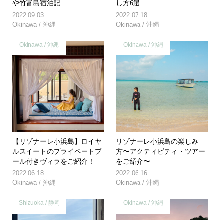
や竹富島宿泊記
し方6選
2022.09.03
2022.07.18
Okinawa / 沖縄
Okinawa / 沖縄
Okinawa / 沖縄
Okinawa / 沖縄
【リゾナーレ小浜島】ロイヤ
リゾナーレ小浜島の楽しみ
ルスイートのプライベートプ
方〜アクティビティ・ツアー
ール付きヴィラをご紹介！
をご紹介〜
2022.06.18
2022.06.16
Okinawa / 沖縄
Okinawa / 沖縄
Shizuoka / 静岡
Okinawa / 沖縄