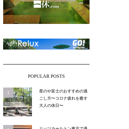
。
ま
ー
POPULAR POSTS
星のや富士のおすすめの過
1
ごし方〜コロナ疲れを癒す
大人の休日〜
リッツカールトン東京で過