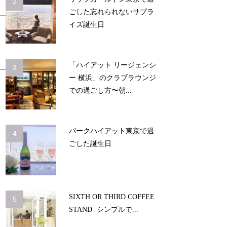
2
ごした忘れられないサプラ
イズ誕生日
「ハイアット リージェンシ
3
ー 横浜」のクラブラウンジ
での過ごし方〜朝...
パークハイアット東京で過
4
ごした誕生日
SIXTH OR THIRD COFFEE
5
STAND -シンプルで...